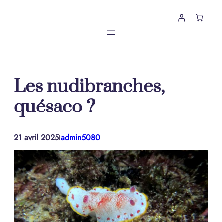
Aller
au
contenu
Les nudibranches,
quésaco ?
21 avril 2025
admin5080
I