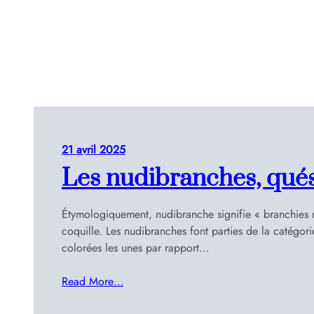
Aller
au
contenu
21 avril 2025
Les nudibranches, qué
Étymologiquement, nudibranche signifie « branchies nu
coquille. Les nudibranches font parties de la catég
colorées les unes par rapport…
Read More…