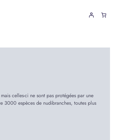
 mais celles-ci ne sont pas protégées par une
pte 3000 espèces de nudibranches, toutes plus