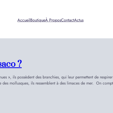
Accueil
Boutique
À Propos
Contact
Actus
saco ?
es », ils possèdent des branchies, qui leur permettent de respirer
orie des mollusques, ils ressemblent à des limaces de mer. On com