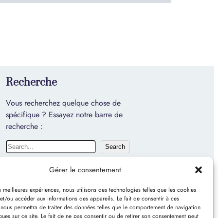
Recherche
Vous recherchez quelque chose de
spécifique ? Essayez notre barre de
recherche :
R
Search
e
c
Gérer le consentement
h
es meilleures expériences, nous utilisons des technologies telles que les cookies
e
et/ou accéder aux informations des appareils. Le fait de consentir à ces
r
 nous permettra de traiter des données telles que le comportement de navigation
c
ques sur ce site. Le fait de ne pas consentir ou de retirer son consentement peut